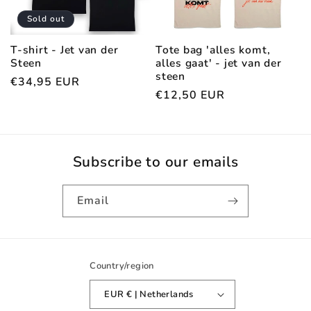
Sold out
Tote bag 'alles komt,
T-shirt - Jet van der
alles gaat' - jet van der
Steen
steen
Regular
€34,95 EUR
Regular
€12,50 EUR
price
price
Subscribe to our emails
Email
Country/region
EUR € | Netherlands