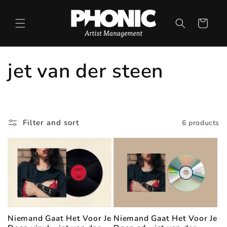
Skip to
content
Cart
C
jet van der steen
o
l
Filter and sort
6 products
l
e
c
t
Niemand Gaat Het Voor Je
Niemand Gaat Het Voor Je