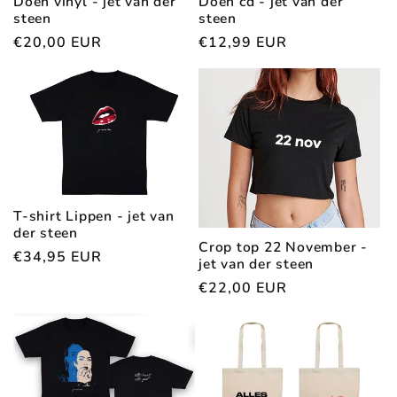
Doen vinyl - jet van der
Doen cd - jet van der
i
steen
steen
Regular
€20,00 EUR
Regular
€12,99 EUR
o
price
price
n
:
T-shirt Lippen - jet van
der steen
Crop top 22 November -
Regular
€34,95 EUR
jet van der steen
price
Regular
€22,00 EUR
price